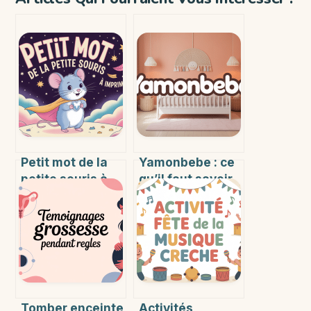
Petit mot de la
Yamonbebe : ce
petite souris à
qu’il faut savoir
imprimer : idées
pour bien choisir
et conseils pour
et utiliser la
émerveiller votre
marque
enfant
Tomber enceinte
Activités