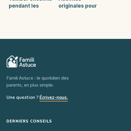
pendant les
originales pour
règles :
célébrer la fête
témoignages et
de la musique en
réalités à
crèche
connaître
Famili Astuce : le quotidien des
parents, en plus simple.
Une question ?
Écrivez-nous.
DERNIERS CONSEILS